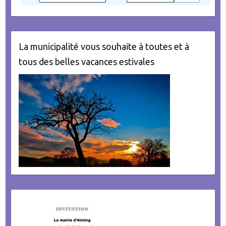
La municipalité vous souhaite à toutes et à
tous des belles vacances estivales