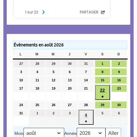
Évènements en août 2026
L
LUNDI
M
MARDI
M
MERCREDI
J
JEUDI
V
VENDREDI
S
SAMEDI
D
DIMANC
27
27
28
28
29
29
30
30
31
31
1
1
2
2
juillet
juillet
juillet
juillet
juillet
août
août
3
3
4
4
5
5
6
6
7
7
8
8
9
9
2026
2026
2026
2026
2026
2026
2026
août
août
août
août
août
août
août
10
10
11
11
12
12
13
13
14
14
15
15
16
16
2026
2026
2026
2026
2026
2026
2026
août
août
août
août
août
août
août
17
17
18
18
19
19
20
20
21
21
23
23
22
22
2026
2026
2026
2026
2026
2026
2026
août
août
août
août
août
août
●
août
2026
2026
2026
2026
2026
2026
(1
2026
24
24
25
25
26
26
27
27
28
28
29
29
30
30
évènement)
août
août
août
août
août
août
août
31
31
1
1
2
2
3
3
5
5
6
6
4
4
2026
2026
2026
2026
2026
2026
2026
août
septembre
septembre
septembre
septembre
septembr
●
septembre
2026
2026
2026
2026
2026
2026
(1
2026
Mois
Année
évènement)