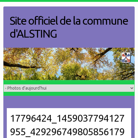
Skip
to
Site officiel de la commune
content
d'ALSTING
17796424_1459037794127
955_429296749805856179