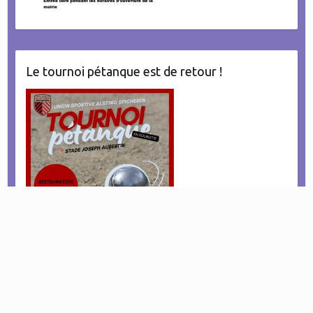
Le tournoi pétanque est de retour !