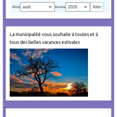
(1
2026
Mois
Année
évènement)
La municipalité vous souhaite à toutes et à
tous des belles vacances estivales