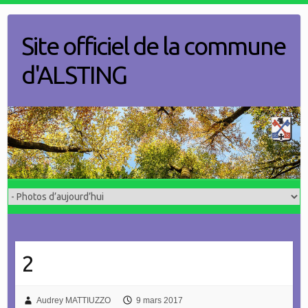
Skip
to
Site officiel de la commune
content
d'ALSTING
2
Audrey MATTIUZZO
9 mars 2017