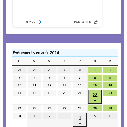
Évènements en août 2026
L
LUNDI
M
MARDI
M
MERCREDI
J
JEUDI
V
VENDREDI
S
SAMEDI
D
DIMANC
27
27
28
28
29
29
30
30
31
31
1
1
2
2
juillet
juillet
juillet
juillet
juillet
août
août
3
3
4
4
5
5
6
6
7
7
8
8
9
9
2026
2026
2026
2026
2026
2026
2026
août
août
août
août
août
août
août
10
10
11
11
12
12
13
13
14
14
15
15
16
16
2026
2026
2026
2026
2026
2026
2026
août
août
août
août
août
août
août
17
17
18
18
19
19
20
20
21
21
23
23
22
22
2026
2026
2026
2026
2026
2026
2026
août
août
août
août
août
août
●
août
2026
2026
2026
2026
2026
2026
(1
2026
24
24
25
25
26
26
27
27
28
28
29
29
30
30
évènement)
août
août
août
août
août
août
août
31
31
1
1
2
2
3
3
5
5
6
6
4
4
2026
2026
2026
2026
2026
2026
2026
août
septembre
septembre
septembre
septembre
septembr
●
septembre
2026
2026
2026
2026
2026
2026