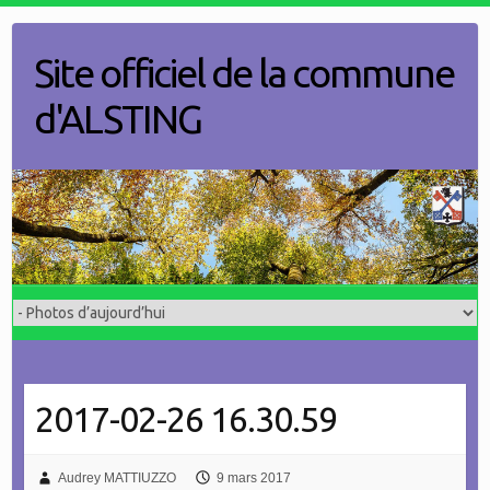
Skip
to
Site officiel de la commune
content
d'ALSTING
2017-02-26 16.30.59
Audrey MATTIUZZO
9 mars 2017