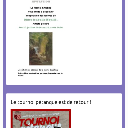
Le tournoi pétanque est de retour !