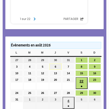
Évènements en août 2026
L
LUNDI
M
MARDI
M
MERCREDI
J
JEUDI
V
VENDREDI
S
SAMEDI
D
DIMANC
27
27
28
28
29
29
30
30
31
31
1
1
2
2
juillet
juillet
juillet
juillet
juillet
août
août
3
3
4
4
5
5
6
6
7
7
8
8
9
9
2026
2026
2026
2026
2026
2026
2026
août
août
août
août
août
août
août
10
10
11
11
12
12
13
13
14
14
15
15
16
16
2026
2026
2026
2026
2026
2026
2026
août
août
août
août
août
août
août
17
17
18
18
19
19
20
20
21
21
23
23
22
22
2026
2026
2026
2026
2026
2026
2026
août
août
août
août
août
août
●
août
2026
2026
2026
2026
2026
2026
(1
2026
24
24
25
25
26
26
27
27
28
28
29
29
30
30
évènement)
août
août
août
août
août
août
août
31
31
1
1
2
2
3
3
5
5
6
6
4
4
2026
2026
2026
2026
2026
2026
2026
août
septembre
septembre
septembre
septembre
septembr
●
septembre
2026
2026
2026
2026
2026
2026