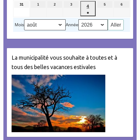
évènement)
août
août
août
août
août
août
août
31
31
1
1
2
2
3
3
5
5
6
6
4
4
2026
2026
2026
2026
2026
2026
2026
août
septembre
septembre
septembre
septembre
septembr
●
septembre
2026
2026
2026
2026
2026
2026
(1
2026
Mois
Année
évènement)
La municipalité vous souhaite à toutes et à
tous des belles vacances estivales