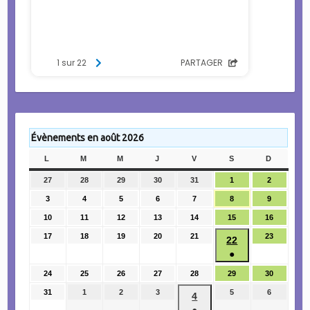
Évènements en août 2026
L
LUNDI
M
MARDI
M
MERCREDI
J
JEUDI
V
VENDREDI
S
SAMEDI
D
DIMANC
27
27
28
28
29
29
30
30
31
31
1
1
2
2
juillet
juillet
juillet
juillet
juillet
août
août
3
3
4
4
5
5
6
6
7
7
8
8
9
9
2026
2026
2026
2026
2026
2026
2026
août
août
août
août
août
août
août
10
10
11
11
12
12
13
13
14
14
15
15
16
16
2026
2026
2026
2026
2026
2026
2026
août
août
août
août
août
août
août
17
17
18
18
19
19
20
20
21
21
23
23
22
22
2026
2026
2026
2026
2026
2026
2026
août
août
août
août
août
août
●
août
2026
2026
2026
2026
2026
2026
(1
2026
24
24
25
25
26
26
27
27
28
28
29
29
30
30
évènement)
août
août
août
août
août
août
août
31
31
1
1
2
2
3
3
5
5
6
6
4
4
2026
2026
2026
2026
2026
2026
2026
août
septembre
septembre
septembre
septembre
septembr
●