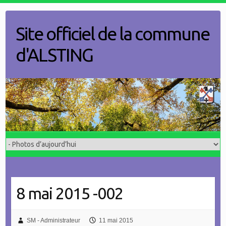
Skip
to
Site officiel de la commune
content
d'ALSTING
8 mai 2015 -002
SM - Administrateur
11 mai 2015