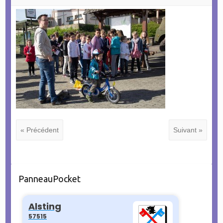
« Précédent
Suivant »
PanneauPocket