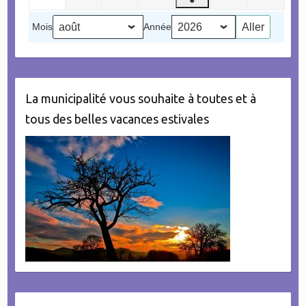
septembre
2026
2026
2026
2026
2026
2026
(1
2026
Mois
Année
évènement)
La municipalité vous souhaite à toutes et à
tous des belles vacances estivales