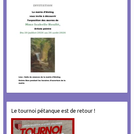
Le tournoi pétanque est de retour !