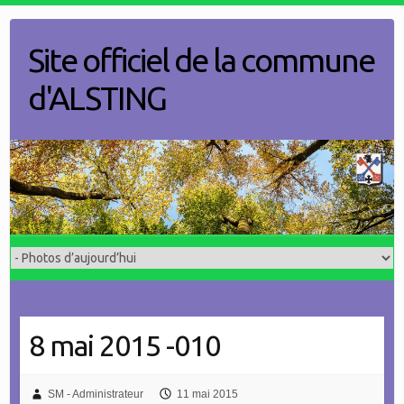
Skip
to
Site officiel de la commune
content
d'ALSTING
8 mai 2015 -010
SM - Administrateur
11 mai 2015