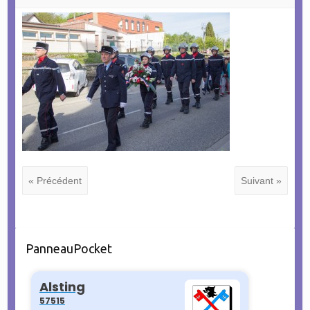
« Précédent
Suivant »
PanneauPocket