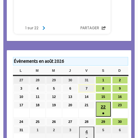
Évènements en août 2026
L
LUNDI
M
MARDI
M
MERCREDI
J
JEUDI
V
VENDREDI
S
SAMEDI
D
DIMANC
27
27
28
28
29
29
30
30
31
31
1
1
2
2
juillet
juillet
juillet
juillet
juillet
août
août
3
3
4
4
5
5
6
6
7
7
8
8
9
9
2026
2026
2026
2026
2026
2026
2026
août
août
août
août
août
août
août
10
10
11
11
12
12
13
13
14
14
15
15
16
16
2026
2026
2026
2026
2026
2026
2026
août
août
août
août
août
août
août
17
17
18
18
19
19
20
20
21
21
23
23
22
22
2026
2026
2026
2026
2026
2026
2026
août
août
août
août
août
août
●
août
2026
2026
2026
2026
2026
2026
(1
2026
24
24
25
25
26
26
27
27
28
28
29
29
30
30
évènement)
août
août
août
août
août
août
août
31
31
1
1
2
2
3
3
5
5
6
6
4
4
2026
2026
2026
2026
2026
2026
2026
août
septembre
septembre
septembre
septembre
septembr
●