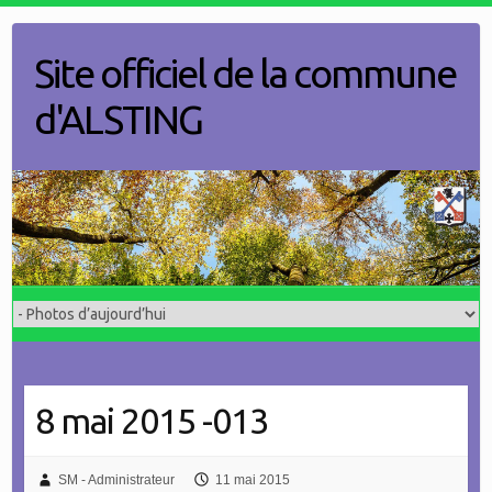
Skip
to
Site officiel de la commune
content
d'ALSTING
8 mai 2015 -013
SM - Administrateur
11 mai 2015