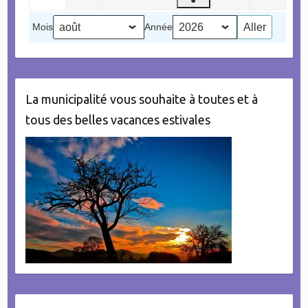
septembre
2026
2026
2026
2026
2026
2026
(1
2026
Mois
Année
évènement)
La municipalité vous souhaite à toutes et à
tous des belles vacances estivales