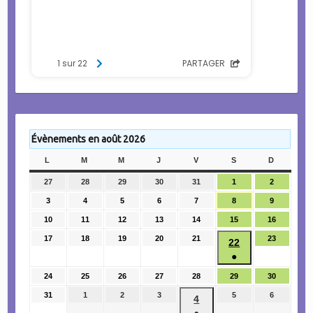
Évènements en août 2026
L
LUNDI
M
MARDI
M
MERCREDI
J
JEUDI
V
VENDREDI
S
SAMEDI
D
DIMANC
27
27
28
28
29
29
30
30
31
31
1
1
2
2
juillet
juillet
juillet
juillet
juillet
août
août
3
3
4
4
5
5
6
6
7
7
8
8
9
9
2026
2026
2026
2026
2026
2026
2026
août
août
août
août
août
août
août
10
10
11
11
12
12
13
13
14
14
15
15
16
16
2026
2026
2026
2026
2026
2026
2026
août
août
août
août
août
août
août
17
17
18
18
19
19
20
20
21
21
23
23
22
22
2026
2026
2026
2026
2026
2026
2026
août
août
août
août
août
août
●
août
2026
2026
2026
2026
2026
2026
(1
2026
24
24
25
25
26
26
27
27
28
28
29
29
30
30
évènement)
août
août
août
août
août
août
août
31
31
1
1
2
2
3
3
5
5
6
6
4
4
2026
2026
2026
2026
2026
2026
2026
août
septembre
septembre
septembre
septembre
septembr
●