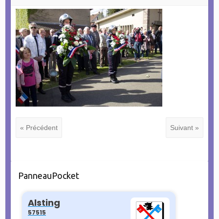
« Précédent
Suivant »
PanneauPocket