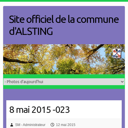
Skip
to
Site officiel de la commune
content
d'ALSTING
8 mai 2015 -023
SM - Administrateur
12 mai 2015