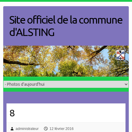
Skip
to
Site officiel de la commune
content
d'ALSTING
8
administrateur
12 février 2016