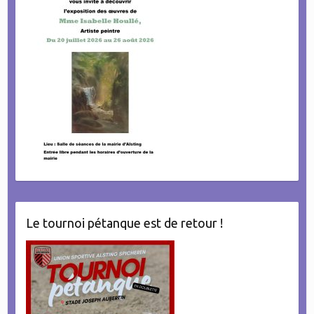
Le tournoi pétanque est de retour !