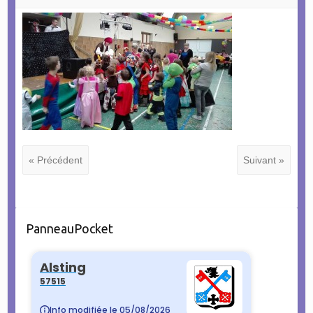
« Précédent
Suivant »
PanneauPocket