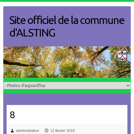
Skip
to
Site officiel de la commune
content
d'ALSTING
8
administrateur
12 février 2016