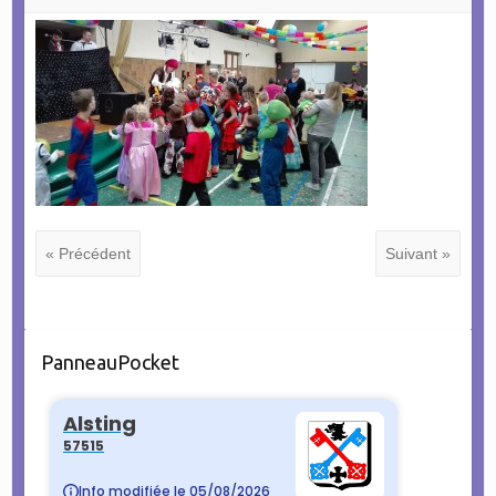
« Précédent
Suivant »
PanneauPocket