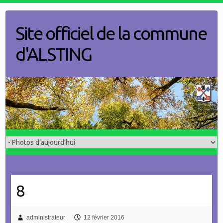
Skip
to
Site officiel de la commune
content
d'ALSTING
8
administrateur
12 février 2016