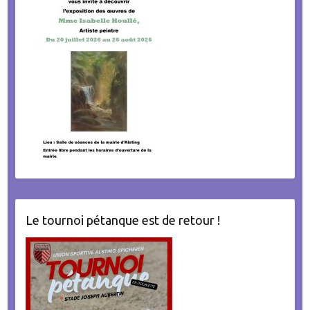
Le tournoi pétanque est de retour !