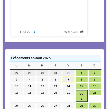
Évènements en août 2026
L
LUNDI
M
MARDI
M
MERCREDI
J
JEUDI
V
VENDREDI
S
SAMEDI
D
DIMANC
27
27
28
28
29
29
30
30
31
31
1
1
2
2
juillet
juillet
juillet
juillet
juillet
août
août
3
3
4
4
5
5
6
6
7
7
8
8
9
9
2026
2026
2026
2026
2026
2026
2026
août
août
août
août
août
août
août
10
10
11
11
12
12
13
13
14
14
15
15
16
16
2026
2026
2026
2026
2026
2026
2026
août
août
août
août
août
août
août
17
17
18
18
19
19
20
20
21
21
23
23
22
22
2026
2026
2026
2026
2026
2026
2026
août
août
août
août
août
août
●
août
2026
2026
2026
2026
2026
2026
(1
2026
24
24
25
25
26
26
27
27
28
28
29
29
30
30