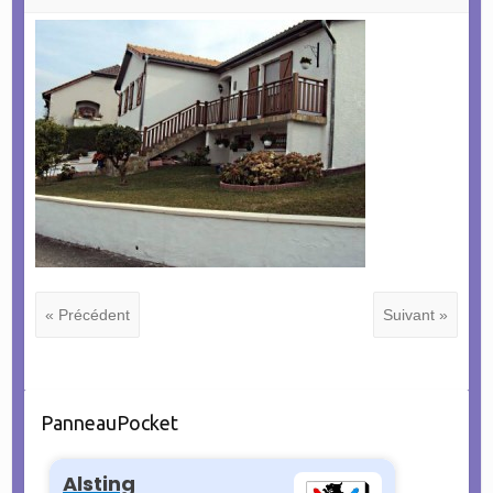
« Précédent
Suivant »
PanneauPocket