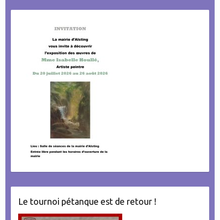
Le tournoi pétanque est de retour !