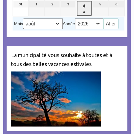
évènement)
août
août
août
août
août
août
août
31
31
1
1
2
2
3
3
5
5
6
6
4
4
2026
2026
2026
2026
2026
2026
2026
août
septembre
septembre
septembre
septembre
septembr
●
septembre
2026
2026
2026
2026
2026
2026
(1
2026
Mois
Année
évènement)
La municipalité vous souhaite à toutes et à
tous des belles vacances estivales