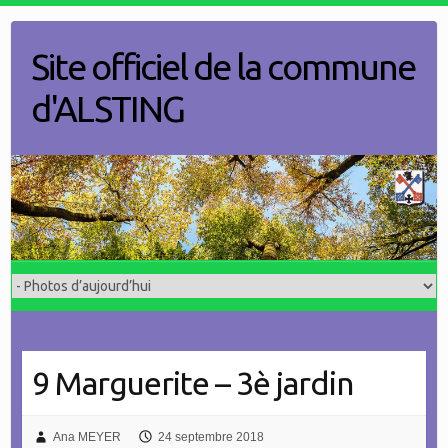
Skip
to
Site officiel de la commune
content
d'ALSTING
9 Marguerite – 3è jardin
Ana MEYER
24 septembre 2018