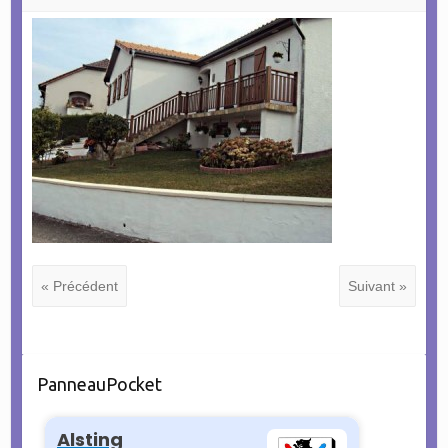
« Précédent
Suivant »
PanneauPocket