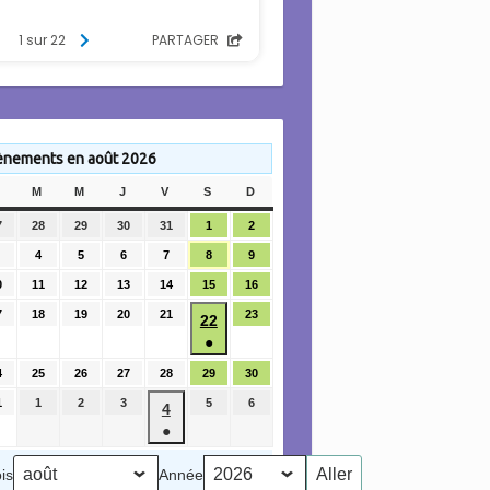
ènements en août 2026
LUNDI
M
MARDI
M
MERCREDI
J
JEUDI
V
VENDREDI
S
SAMEDI
D
DIMANCHE
7
27
28
28
29
29
30
30
31
31
1
1
2
2
juillet
juillet
juillet
juillet
juillet
août
août
3
4
4
5
5
6
6
7
7
8
8
9
9
2026
2026
2026
2026
2026
2026
2026
août
août
août
août
août
août
août
0
10
11
11
12
12
13
13
14
14
15
15
16
16
2026
2026
2026
2026
2026
2026
2026
août
août
août
août
août
août
août
7
17
18
18
19
19
20
20
21
21
23
23
22
22
2026
2026
2026
2026
2026
2026
2026
août
août
août
août
août
août
●
août
2026
2026
2026
2026
2026
2026
(1
2026
4
24
25
25
26
26
27
27
28
28
29
29
30
30
évènement)
août
août
août
août
août
août
août
1
31
1
1
2
2
3
3
5
5
6
6
4
4
2026
2026
2026
2026
2026
2026
2026
août
septembre
septembre
septembre
septembre
septembre
●
septembre
2026
2026
2026
2026
2026
2026
(1
2026
is
Année
évènement)