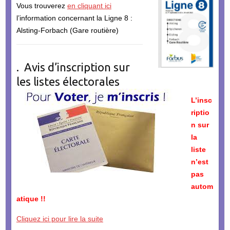
Vous trouverez
en cliquant ici
l’information concernant la Ligne 8 :
Alsting-Forbach (Gare routière)
. Avis d’inscription sur
les listes électorales
L’insc
riptio
n sur
la
liste
n’est
pas
autom
atique !!
Cliquez ici pour lire la suite