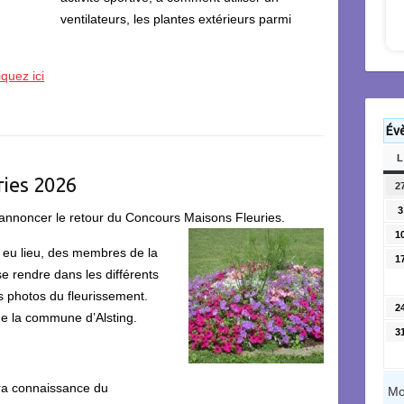
ventilateurs, les plantes extérieurs parmi
iquez ici
Év
L
ries 2026
2
3
us annoncer le retour du Concours Maisons Fleuries.
1
t eu lieu, des membres de la
1
 rendre dans les différents
es photos du fleurissement.
2
de la commune d’Alsting.
3
ra connaissance du
Mo