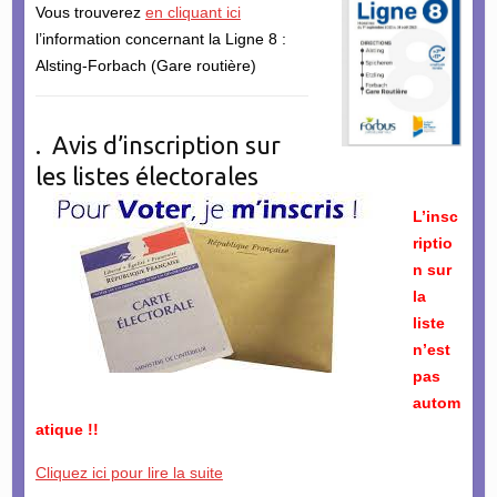
Vous trouverez
en cliquant ici
l’information concernant la Ligne 8 :
Alsting-Forbach (Gare routière)
. Avis d’inscription sur
les listes électorales
L’insc
riptio
n sur
la
liste
n’est
pas
autom
atique !!
Cliquez ici pour lire la suite