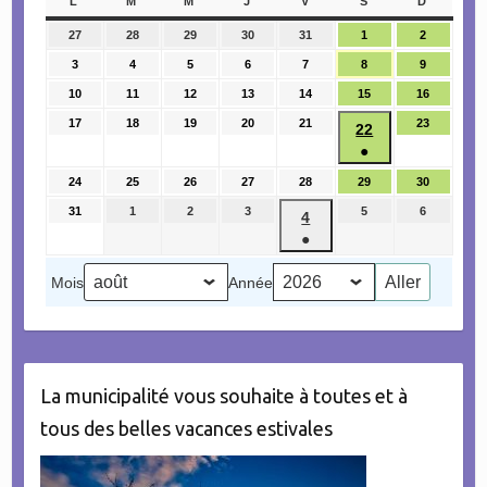
L
LUNDI
M
MARDI
M
MERCREDI
J
JEUDI
V
VENDREDI
S
SAMEDI
D
DIMANC
27
27
28
28
29
29
30
30
31
31
1
1
2
2
juillet
juillet
juillet
juillet
juillet
août
août
3
3
4
4
5
5
6
6
7
7
8
8
9
9
2026
2026
2026
2026
2026
2026
2026
août
août
août
août
août
août
août
10
10
11
11
12
12
13
13
14
14
15
15
16
16
2026
2026
2026
2026
2026
2026
2026
août
août
août
août
août
août
août
17
17
18
18
19
19
20
20
21
21
23
23
22
22
2026
2026
2026
2026
2026
2026
2026
août
août
août
août
août
août
●
août
2026
2026
2026
2026
2026
2026
(1
2026
24
24
25
25
26
26
27
27
28
28
29
29
30
30
évènement)
août
août
août
août
août
août
août
31
31
1
1
2
2
3
3
5
5
6
6
4
4
2026
2026
2026
2026
2026
2026
2026
août
septembre
septembre
septembre
septembre
septembr
●
septembre
2026
2026
2026
2026
2026
2026
(1
2026
Mois
Année
évènement)
La municipalité vous souhaite à toutes et à
tous des belles vacances estivales