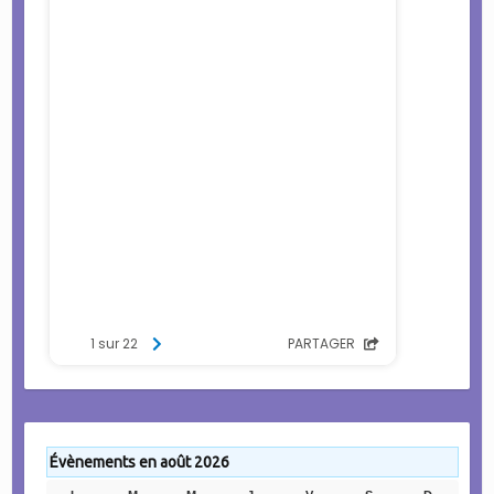
Évènements en août 2026