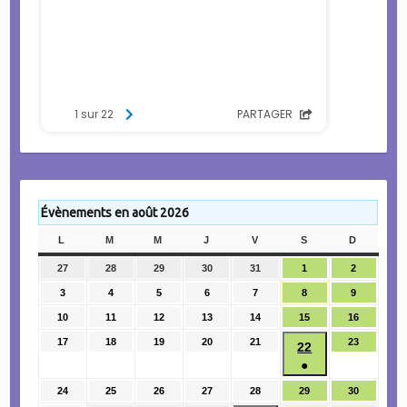
Évènements en août 2026
L
LUNDI
M
MARDI
M
MERCREDI
J
JEUDI
V
VENDREDI
S
SAMEDI
D
DIMANC
27
27
28
28
29
29
30
30
31
31
1
1
2
2
juillet
juillet
juillet
juillet
juillet
août
août
3
3
4
4
5
5
6
6
7
7
8
8
9
9
2026
2026
2026
2026
2026
2026
2026
août
août
août
août
août
août
août
10
10
11
11
12
12
13
13
14
14
15
15
16
16
2026
2026
2026
2026
2026
2026
2026
août
août
août
août
août
août
août
17
17
18
18
19
19
20
20
21
21
23
23
22
22
2026
2026
2026
2026
2026
2026
2026
août
août
août
août
août
août
●
août
2026
2026
2026
2026
2026
2026
(1
2026
24
24
25
25
26
26
27
27
28
28
29
29
30
30
évènement)
août
août
août
août
août
août
août