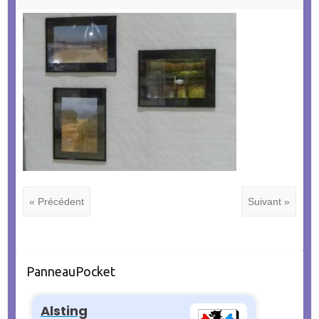
« Précédent
Suivant »
PanneauPocket