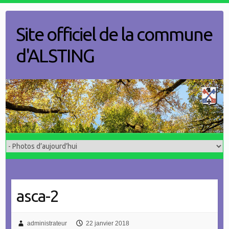
Skip
to
Site officiel de la commune
content
d'ALSTING
asca-2
administrateur
22 janvier 2018