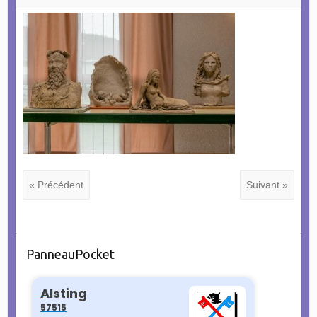
« Précédent
Suivant »
PanneauPocket