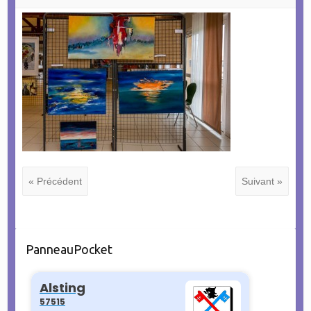
« Précédent
Suivant »
PanneauPocket