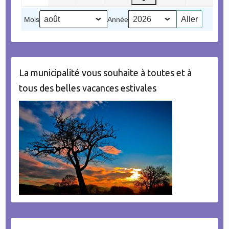
septembre
2026
2026
2026
2026
2026
2026
(1
2026
Mois
Année
évènement)
La municipalité vous souhaite à toutes et à
tous des belles vacances estivales