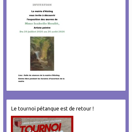
Le tournoi pétanque est de retour !