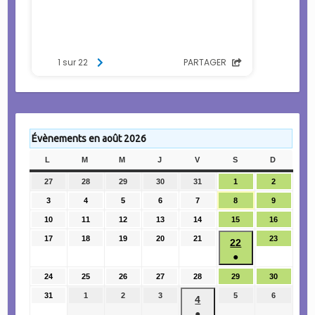
Évènements en août 2026
L
LUNDI
M
MARDI
M
MERCREDI
J
JEUDI
V
VENDREDI
S
SAMEDI
D
DIMANC
27
27
28
28
29
29
30
30
31
31
1
1
2
2
juillet
juillet
juillet
juillet
juillet
août
août
3
3
4
4
5
5
6
6
7
7
8
8
9
9
2026
2026
2026
2026
2026
2026
2026
août
août
août
août
août
août
août
10
10
11
11
12
12
13
13
14
14
15
15
16
16
2026
2026
2026
2026
2026
2026
2026
août
août
août
août
août
août
août
17
17
18
18
19
19
20
20
21
21
23
23
22
22
2026
2026
2026
2026
2026
2026
2026
août
août
août
août
août
août
●
août
2026
2026
2026
2026
2026
2026
(1
2026
24
24
25
25
26
26
27
27
28
28
29
29
30
30
évènement)
août
août
août
août
août
août
août
31
31
1
1
2
2
3
3
5
5
6
6
4
4
2026
2026
2026
2026
2026
2026
2026
août
septembre
septembre
septembre
septembre
septembr
●