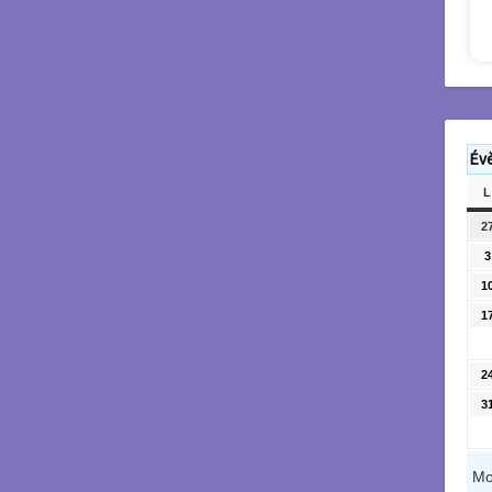
Év
L
2
3
1
1
2
3
Mo