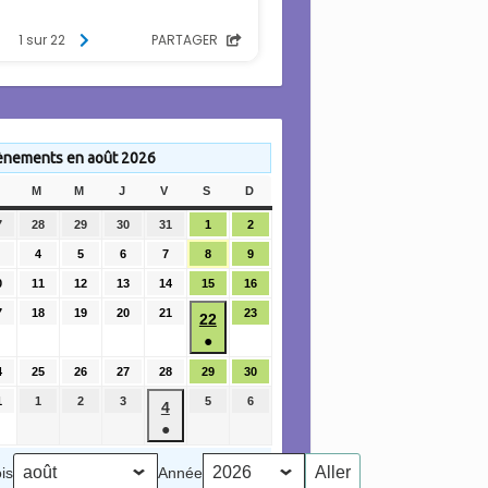
ènements en août 2026
LUNDI
M
MARDI
M
MERCREDI
J
JEUDI
V
VENDREDI
S
SAMEDI
D
DIMANCHE
7
27
28
28
29
29
30
30
31
31
1
1
2
2
juillet
juillet
juillet
juillet
juillet
août
août
3
4
4
5
5
6
6
7
7
8
8
9
9
2026
2026
2026
2026
2026
2026
2026
août
août
août
août
août
août
août
0
10
11
11
12
12
13
13
14
14
15
15
16
16
2026
2026
2026
2026
2026
2026
2026
août
août
août
août
août
août
août
7
17
18
18
19
19
20
20
21
21
23
23
22
22
2026
2026
2026
2026
2026
2026
2026
août
août
août
août
août
août
●
août
2026
2026
2026
2026
2026
2026
(1
2026
4
24
25
25
26
26
27
27
28
28
29
29
30
30
évènement)
août
août
août
août
août
août
août
1
31
1
1
2
2
3
3
5
5
6
6
4
4
2026
2026
2026
2026
2026
2026
2026
août
septembre
septembre
septembre
septembre
septembre
●
septembre
2026
2026
2026
2026
2026
2026
(1
2026
is
Année
évènement)