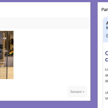
Pa
Suivant »