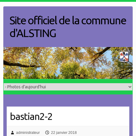
Skip
to
Site officiel de la commune
content
d'ALSTING
bastian2-2
administrateur
22 janvier 2018