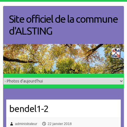
Skip
to
Site officiel de la commune
content
d'ALSTING
bendel1-2
administrateur
22 janvier 2018