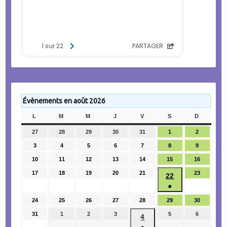
Évènements en août 2026
L
LUNDI
M
MARDI
M
MERCREDI
J
JEUDI
V
VENDREDI
S
SAMEDI
D
DIMANC
27
27
28
28
29
29
30
30
31
31
1
1
2
2
juillet
juillet
juillet
juillet
juillet
août
août
3
3
4
4
5
5
6
6
7
7
8
8
9
9
2026
2026
2026
2026
2026
2026
2026
août
août
août
août
août
août
août
10
10
11
11
12
12
13
13
14
14
15
15
16
16
2026
2026
2026
2026
2026
2026
2026
août
août
août
août
août
août
août
17
17
18
18
19
19
20
20
21
21
23
23
22
22
2026
2026
2026
2026
2026
2026
2026
août
août
août
août
août
août
●
août
2026
2026
2026
2026
2026
2026
(1
2026
24
24
25
25
26
26
27
27
28
28
29
29
30
30
évènement)
août
août
août
août
août
août
août
31
31
1
1
2
2
3
3
5
5
6
6
4
4
2026
2026
2026
2026
2026
2026
2026
août
septembre
septembre
septembre
septembre
septembr
●