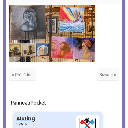
« Précédent
Suivant »
PanneauPocket