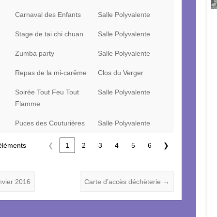
Carnaval des Enfants
Salle Polyvalente
Stage de tai chi chuan
Salle Polyvalente
Zumba party
Salle Polyvalente
Repas de la mi-carême
Clos du Verger
Soirée Tout Feu Tout
Salle Polyvalente
Flamme
Puces des Couturières
Salle Polyvalente
 éléments
❮
1
2
3
4
5
6
❯
anvier 2016
Carte d’accès déchèterie
→