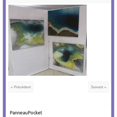
« Précédent
Suivant »
PanneauPocket