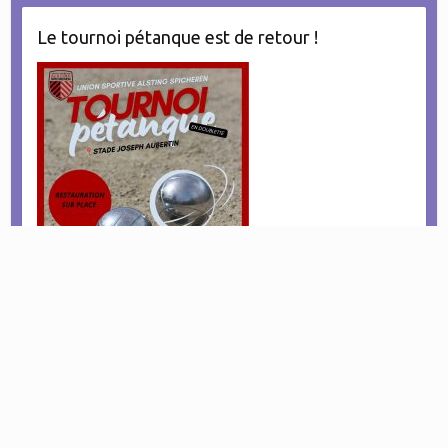
Le tournoi pétanque est de retour !