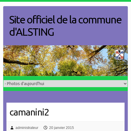
Skip
to
Site officiel de la commune
content
d'ALSTING
camanini2
administrateur
20 janvier 2015