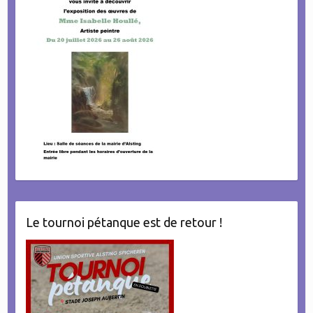
Le tournoi pétanque est de retour !