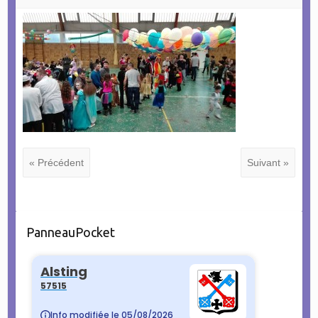
« Précédent
Suivant »
PanneauPocket