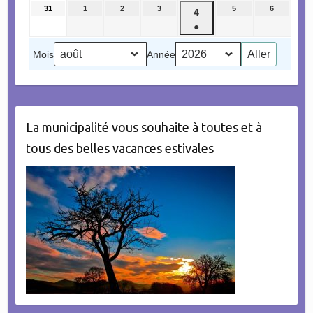
évènement)
août
août
août
août
août
août
août
31
31
1
1
2
2
3
3
5
5
6
6
4
4
2026
2026
2026
2026
2026
2026
2026
août
septembre
septembre
septembre
septembre
septembr
●
septembre
2026
2026
2026
2026
2026
2026
(1
2026
Mois
Année
évènement)
La municipalité vous souhaite à toutes et à
tous des belles vacances estivales