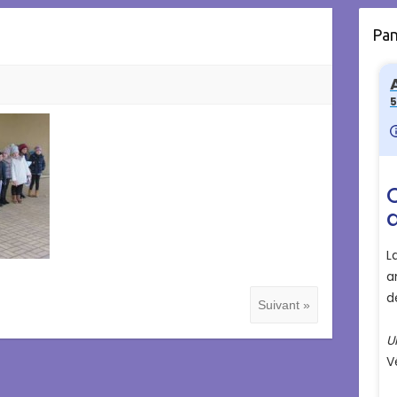
Pa
Suivant »