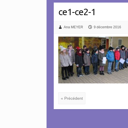
ce1-ce2-1
Ana MEYER
9 décembre 2016
« Précédent