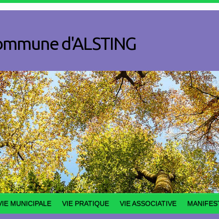
a commune d'ALSTING
VIE MUNICIPALE
VIE PRATIQUE
VIE ASSOCIATIVE
MANIFES