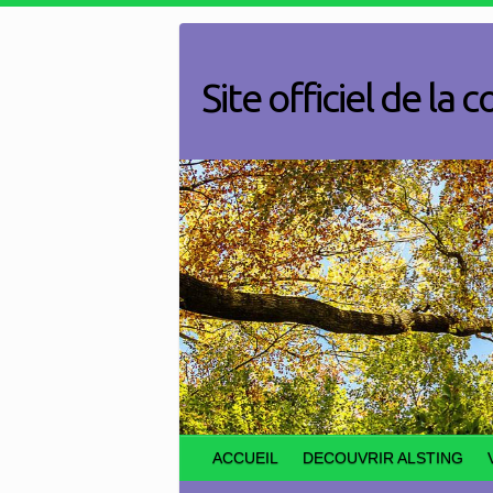
Skip
to
content
Site officiel de l
ACCUEIL
DECOUVRIR ALSTING