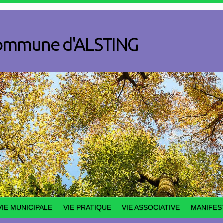
a commune d'ALSTING
VIE MUNICIPALE
VIE PRATIQUE
VIE ASSOCIATIVE
MANIFES