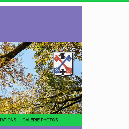
TATIONS
GALERIE PHOTOS