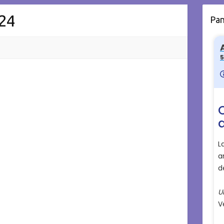
-24
Pa