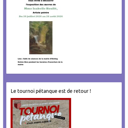
Le tournoi pétanque est de retour !