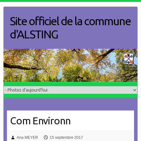
Skip
to
Site officiel de la commune
content
d'ALSTING
Com Environn
Ana MEYER
15 septembre 2017