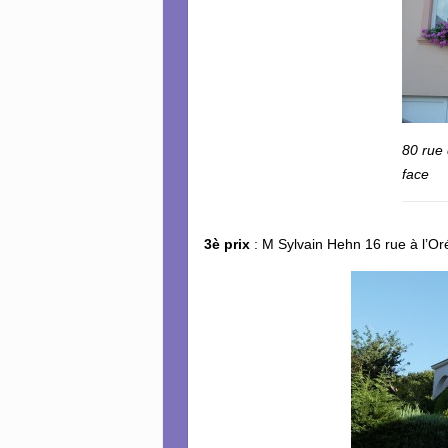
80 rue 
face
3è prix
: M Sylvain Hehn 16 rue à l’Or