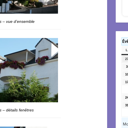
s – vue d’ensemble
Év
L
2
3
1
1
2
3
 – détails fenêtres
Mo