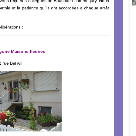
avons reçu nos collègues de Bousbach comme jury. Nous
athie et la patience qu’ils ont accordées à chaque arrêt
libérations :
gorie Maisons fleuries
rue Bel Air