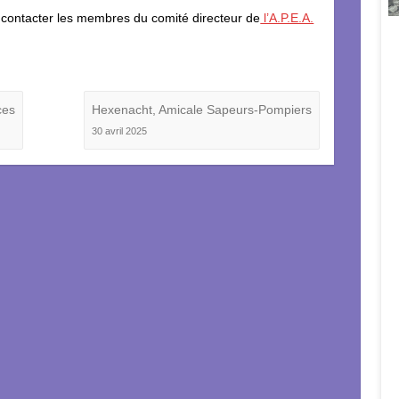
 contacter les membres du comité directeur de
l’A.P.E.A.
ces
Hexenacht, Amicale Sapeurs-Pompiers
30 avril 2025