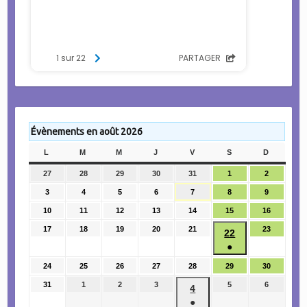
Évènements en août 2026
L
LUNDI
M
MARDI
M
MERCREDI
J
JEUDI
V
VENDREDI
S
SAMEDI
D
DIMANC
27
27
28
28
29
29
30
30
31
31
1
1
2
2
juillet
juillet
juillet
juillet
juillet
août
août
3
3
4
4
5
5
6
6
7
7
8
8
9
9
2026
2026
2026
2026
2026
2026
2026
août
août
août
août
août
août
août
10
10
11
11
12
12
13
13
14
14
15
15
16
16
2026
2026
2026
2026
2026
2026
2026
août
août
août
août
août
août
août
17
17
18
18
19
19
20
20
21
21
23
23
22
22
2026
2026
2026
2026
2026
2026
2026
août
août
août
août
août
août
●
août
2026
2026
2026
2026
2026
2026
(1
2026
24
24
25
25
26
26
27
27
28
28
29
29
30
30
évènement)
août
août
août
août
août
août
août
31
31
1
1
2
2
3
3
5
5
6
6
4
4
2026
2026
2026
2026
2026
2026
2026
août
septembre
septembre
septembre
septembre
septembr
●
septembre