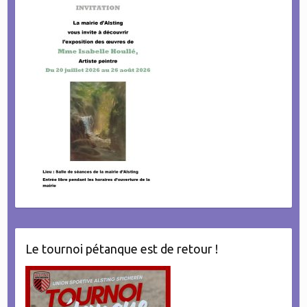
Le tournoi pétanque est de retour !