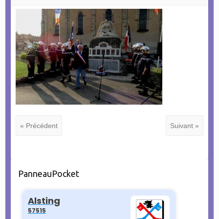
« Précédent
Suivant »
PanneauPocket