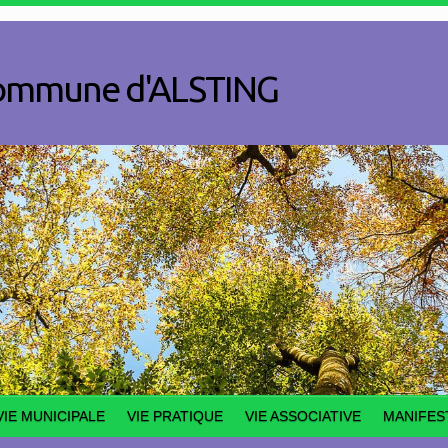
a commune d'ALSTING
VIE MUNICIPALE
VIE PRATIQUE
VIE ASSOCIATIVE
MANIFES