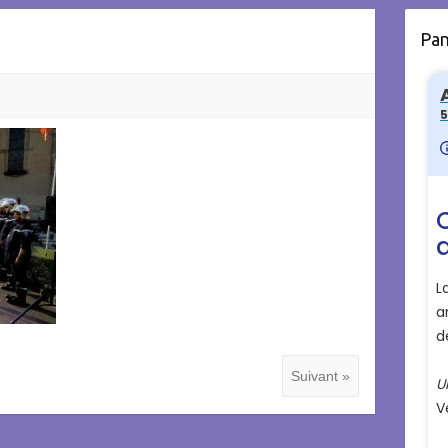
Pa
Suivant »