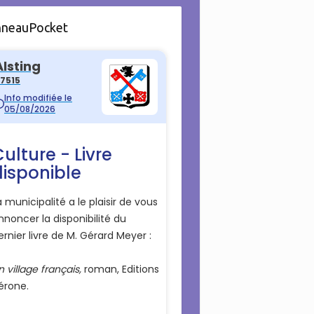
nneauPocket