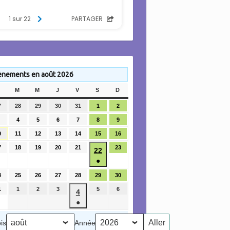
ènements en août 2026
LUNDI
M
MARDI
M
MERCREDI
J
JEUDI
V
VENDREDI
S
SAMEDI
D
DIMANCHE
7
27
28
28
29
29
30
30
31
31
1
1
2
2
juillet
juillet
juillet
juillet
juillet
août
août
3
4
4
5
5
6
6
7
7
8
8
9
9
2026
2026
2026
2026
2026
2026
2026
août
août
août
août
août
août
août
0
10
11
11
12
12
13
13
14
14
15
15
16
16
2026
2026
2026
2026
2026
2026
2026
août
août
août
août
août
août
août
7
17
18
18
19
19
20
20
21
21
23
23
22
22
2026
2026
2026
2026
2026
2026
2026
août
août
août
août
août
août
●
août
2026
2026
2026
2026
2026
2026
(1
2026
4
24
25
25
26
26
27
27
28
28
29
29
30
30
évènement)
août
août
août
août
août
août
août
1
31
1
1
2
2
3
3
5
5
6
6
4
4
2026
2026
2026
2026
2026
2026
2026
août
septembre
septembre
septembre
septembre
septembre
●
septembre
2026
2026
2026
2026
2026
2026
(1
2026
is
Année
évènement)