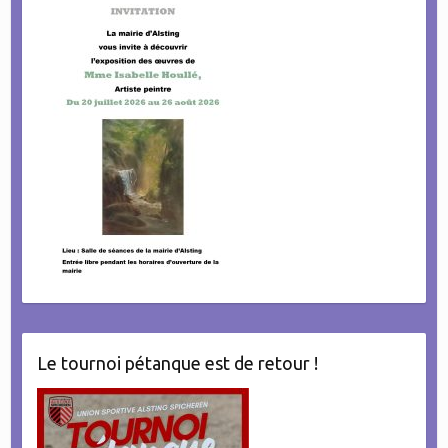
Le tournoi pétanque est de retour !