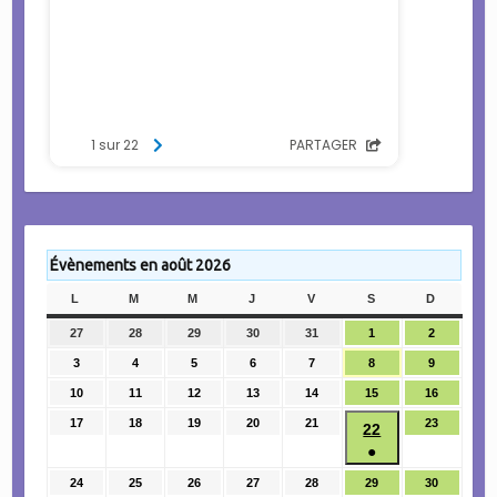
Évènements en août 2026
L
LUNDI
M
MARDI
M
MERCREDI
J
JEUDI
V
VENDREDI
S
SAMEDI
D
DIMANC
27
27
28
28
29
29
30
30
31
31
1
1
2
2
juillet
juillet
juillet
juillet
juillet
août
août
3
3
4
4
5
5
6
6
7
7
8
8
9
9
2026
2026
2026
2026
2026
2026
2026
août
août
août
août
août
août
août
10
10
11
11
12
12
13
13
14
14
15
15
16
16
2026
2026
2026
2026
2026
2026
2026
août
août
août
août
août
août
août
17
17
18
18
19
19
20
20
21
21
23
23
22
22
2026
2026
2026
2026
2026
2026
2026
août
août
août
août
août
août
●
août
2026
2026
2026
2026
2026
2026
(1
2026
24
24
25
25
26
26
27
27
28
28
29
29
30
30