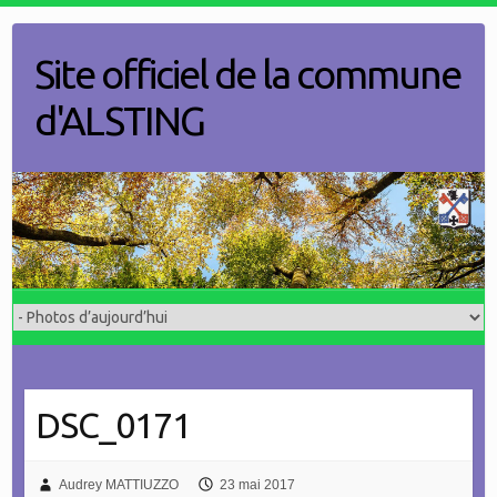
Skip
to
Site officiel de la commune
content
d'ALSTING
DSC_0171
Audrey MATTIUZZO
23 mai 2017