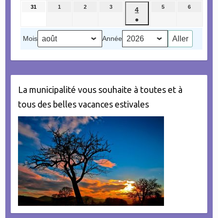
évènement)
août
août
août
août
août
août
août
31
31
1
1
2
2
3
3
5
5
6
6
4
4
2026
2026
2026
2026
2026
2026
2026
août
septembre
septembre
septembre
septembre
septembr
●
septembre
2026
2026
2026
2026
2026
2026
(1
2026
Mois
Année
évènement)
La municipalité vous souhaite à toutes et à
tous des belles vacances estivales