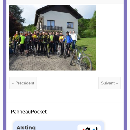
« Précédent
Suivant »
PanneauPocket