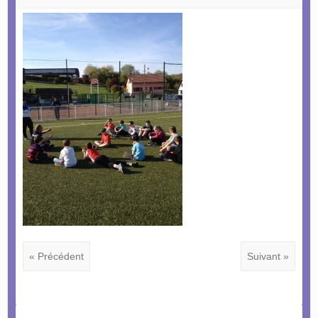
« Précédent
Suivant »