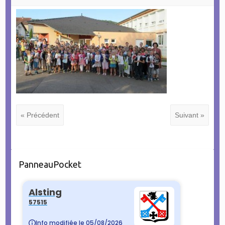
« Précédent
Suivant »
PanneauPocket