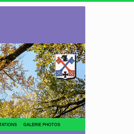
TATIONS
GALERIE PHOTOS