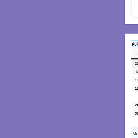
Év
L
2
3
1
1
2
3
Mo