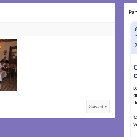
Pa
Suivant »