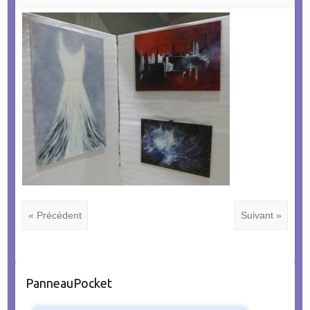
« Précédent
Suivant »
PanneauPocket