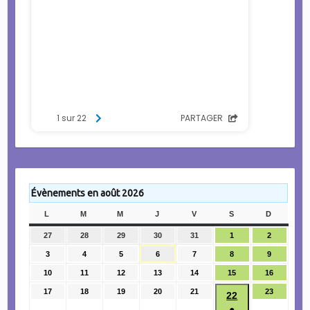
Évènements en août 2026
L
LUNDI
M
MARDI
M
MERCREDI
J
JEUDI
V
VENDREDI
S
SAMEDI
D
DIMANC
27
27
28
28
29
29
30
30
31
31
1
1
2
2
juillet
juillet
juillet
juillet
juillet
août
août
3
3
4
4
5
5
6
6
7
7
8
8
9
9
2026
2026
2026
2026
2026
2026
2026
août
août
août
août
août
août
août
10
10
11
11
12
12
13
13
14
14
15
15
16
16
2026
2026
2026
2026
2026
2026
2026
août
août
août
août
août
août
août
17
17
18
18
19
19
20
20
21
21
23
23
22
22
2026
2026
2026
2026
2026
2026
2026
août
août
août
août
août
août
●