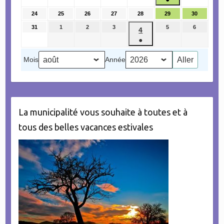
août
2026
2026
2026
2026
2026
2026
(1
2026
24
24
25
25
26
26
27
27
28
28
29
29
30
30
évènement)
août
août
août
août
août
août
août
31
31
1
1
2
2
3
3
5
5
6
6
4
4
2026
2026
2026
2026
2026
2026
2026
août
septembre
septembre
septembre
septembre
septembr
●
septembre
2026
2026
2026
2026
2026
2026
(1
2026
Mois
Année
évènement)
La municipalité vous souhaite à toutes et à
tous des belles vacances estivales