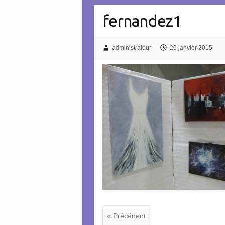
fernandez1
administrateur
20 janvier 2015
« Précédent