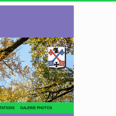
TATIONS
GALERIE PHOTOS