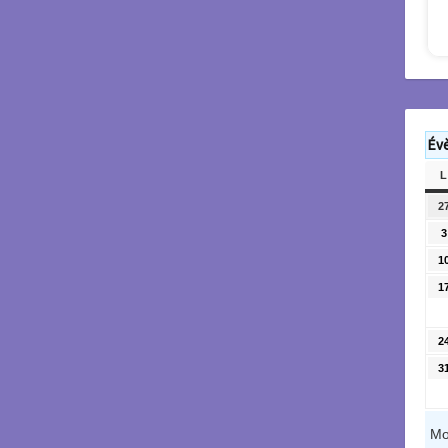
Év
L
2
3
1
1
2
3
Mo