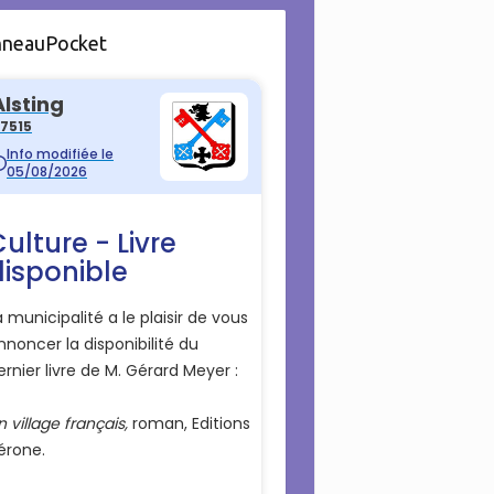
nneauPocket