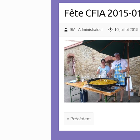
Fête CFIA 2015-0
SM - Administrateur
10 juillet 2015
« Précédent