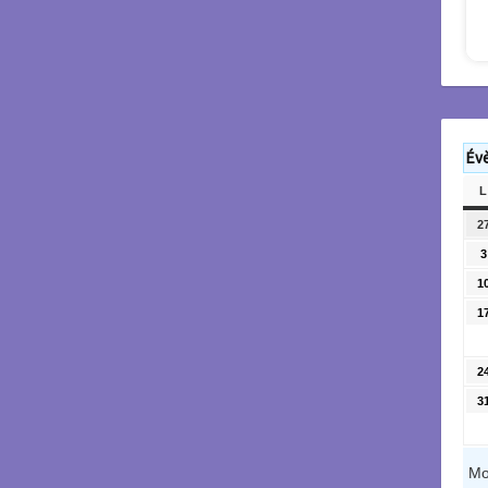
Év
L
2
3
1
1
2
3
Mo