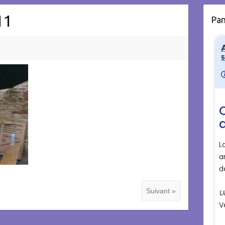
11
Pa
Suivant »