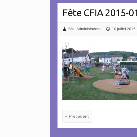
Fête CFIA 2015-0
SM - Administrateur
10 juillet 2015
« Précédent