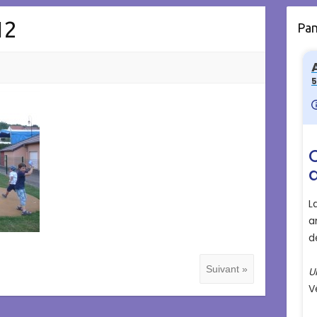
12
Pa
Suivant »