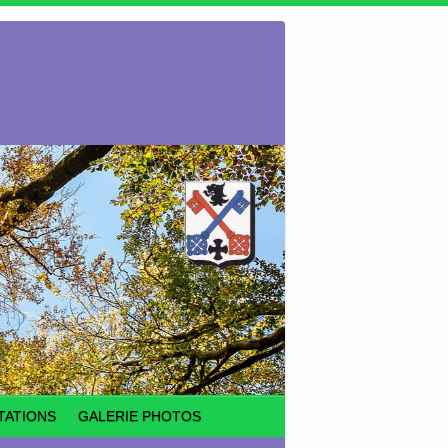
TATIONS
GALERIE PHOTOS