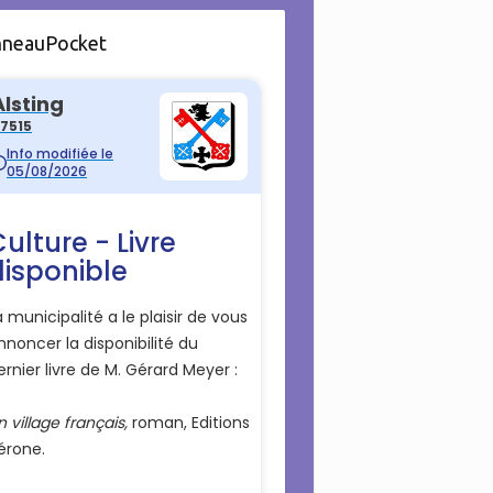
nneauPocket