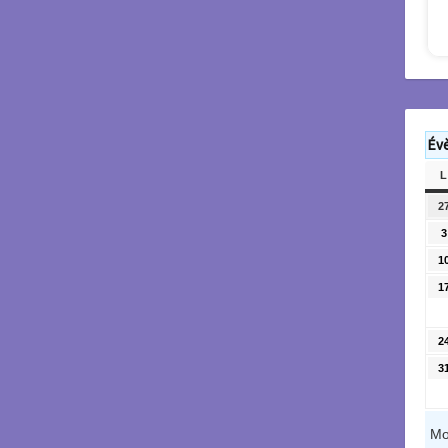
Év
L
2
3
1
1
2
3
Mo