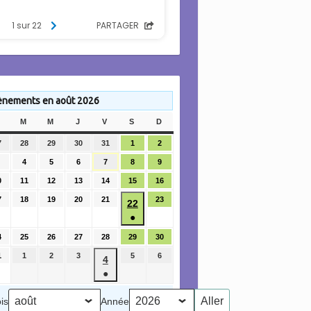
ènements en août 2026
LUNDI
M
MARDI
M
MERCREDI
J
JEUDI
V
VENDREDI
S
SAMEDI
D
DIMANCHE
7
27
28
28
29
29
30
30
31
31
1
1
2
2
juillet
juillet
juillet
juillet
juillet
août
août
3
4
4
5
5
6
6
7
7
8
8
9
9
2026
2026
2026
2026
2026
2026
2026
août
août
août
août
août
août
août
0
10
11
11
12
12
13
13
14
14
15
15
16
16
2026
2026
2026
2026
2026
2026
2026
août
août
août
août
août
août
août
7
17
18
18
19
19
20
20
21
21
23
23
22
22
2026
2026
2026
2026
2026
2026
2026
août
août
août
août
août
août
●
août
2026
2026
2026
2026
2026
2026
(1
2026
4
24
25
25
26
26
27
27
28
28
29
29
30
30
évènement)
août
août
août
août
août
août
août
1
31
1
1
2
2
3
3
5
5
6
6
4
4
2026
2026
2026
2026
2026
2026
2026
août
septembre
septembre
septembre
septembre
septembre
●
septembre
2026
2026
2026
2026
2026
2026
(1
2026
is
Année
évènement)